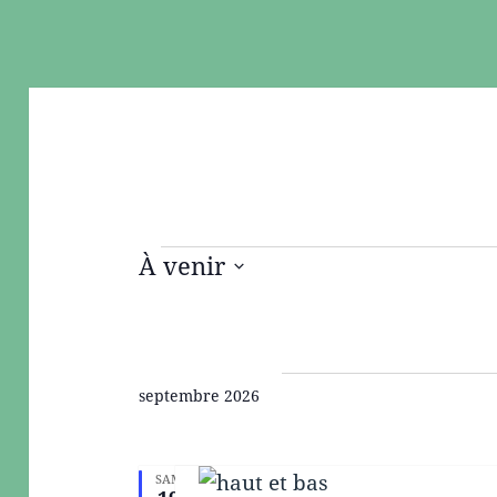
À venir
S
Évènements
é
l
septembre 2026
e
c
t
SAM