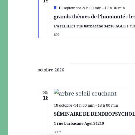
19
i
M
19 septembre -9 h 00 min
-
17 h 30 min
o
i
grands thèmes de l’humanité : le
s
n
e
L'ATELIER 1 rue barbacane 34210 AGEL
1 ru
n
n
a
80€
v
e
a
n
z
t
u
n
octobre 2026
e
d
DIM
a
18
t
18 octobre -14 h 00 min
-
18 h 00 min
e
SÉMINAIRE DE DENDROPSYCHO
.
1 rue barbacane Agel 34210
300€