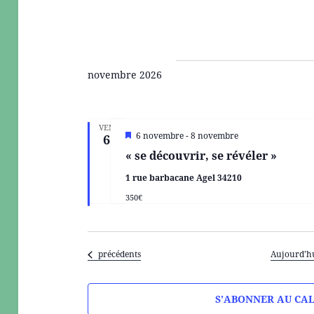
novembre 2026
VEN
M
6 novembre
-
8 novembre
6
i
« se découvrir, se révéler »
s
e
1 rue barbacane Agel 34210
n
a
350€
v
a
n
t
Évènements
précédents
Aujourd’h
S’ABONNER AU CA